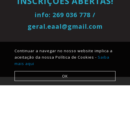
INSCRIÇÕES ABERTAS!
info: 269 036 778 /
geral.eaal@gmail.com
Continuar a navegar no nosso website implica a
aceitação da nossa Política de Cookies -
Saiba
mais aqui
OK
Menu
Quem Somos
Oferta Educativa
Corpo Docente