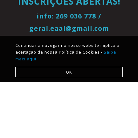
INSCRIÇÕES ABERTAS!
info: 269 036 778 /
geral.eaal@gmail.com
Continuar a navegar no nosso website implica a
aceitação da nossa Política de Cookies -
Saiba
mais aqui
OK
Menu
Quem Somos
Oferta Educativa
Corpo Docente