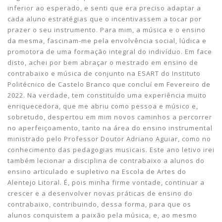
inferior ao esperado, e senti que era preciso adaptar a
cada aluno estratégias que o incentivassem a tocar por
prazer o seu instrumento. Para mim, a música e o ensino
da mesma, fascinam-me pela envolvência social, lúdica e
promotora de uma formação integral do indivíduo. Em face
disto, achei por bem abraçar o mestrado em ensino de
contrabaixo e música de conjunto na ESART do Instituto
Politécnico de Castelo Branco que concluí em Fevereiro de
2022. Na verdade, tem constituído uma experiência muito
enriquecedora, que me abriu como pessoa e músico e,
sobretudo, despertou em mim novos caminhos a percorrer
no aperfeiçoamento, tanto na área do ensino instrumental
ministrado pelo Professor Doutor Adriano Aguiar, como no
conhecimento das pedagogias musicais. Este ano letivo irei
também lecionar a disciplina de contrabaixo a alunos do
ensino articulado e supletivo na Escola de Artes do
Alentejo Litoral. É, pois minha firme vontade, continuar a
crescer e a desenvolver novas práticas de ensino do
contrabaixo, contribuindo, dessa forma, para que os
alunos conquistem a paixão pela música, e, ao mesmo