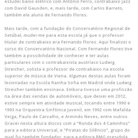
estudei baixo elétrico com António Ferro, contrabaixo jazz
com David Gausden, e, mais tarde, com Carlos Barreto,
também ele aluno de Fernando Flores.
Mais tarde, com a fundação do Conservatório Regional de
Setúbal, mudei-me para esta escola já que o professor
titular de contrabaixo era Fernando Flores. Aqui finalizei o
curso do Conservatório Nacional. Com Fernando Flores tive
também a possibilidade de conhecer e ter aulas
particulares com o contrabaixista austríaco Ludwig
Streicher, solista e professor de contrabaixo na escola
superior de música de Viena. Algumas destas aulas foram
lecionadas na Escola Rainha Sofia em Madrid onde Ludwig
Streicher também ensinava. Embora tivesse uma profissão
na área das vendas de automóveis, que deixei em 2012,
estive sempre em atividade musical, tocando entre 1990 e
1993 na Orquestra Sinfónica Juvenil, em 1992 com Mafalda
Veiga, Paulo de Carvalho, e Armindo Neves, entre outros.
Gravei nesta altura discos com a “Ronda dos 4 Caminhos”
para a editora Universal, e “Piratas do Silêncio”, grupo do
qual fui também fundador, para a editora BMG presidida