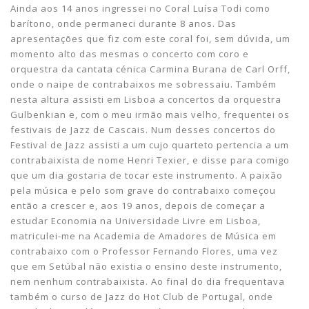
Ainda aos 14 anos ingressei no Coral Luísa Todi como
barítono, onde permaneci durante 8 anos. Das
apresentações que fiz com este coral foi, sem dúvida, um
momento alto das mesmas o concerto com coro e
orquestra da cantata cénica Carmina Burana de Carl Orff,
onde o naipe de contrabaixos me sobressaiu. Também
nesta altura assisti em Lisboa a concertos da orquestra
Gulbenkian e, com o meu irmão mais velho, frequentei os
festivais de Jazz de Cascais. Num desses concertos do
Festival de Jazz assisti a um cujo quarteto pertencia a um
contrabaixista de nome Henri Texier, e disse para comigo
que um dia gostaria de tocar este instrumento. A paixão
pela música e pelo som grave do contrabaixo começou
então a crescer e, aos 19 anos, depois de começar a
estudar Economia na Universidade Livre em Lisboa,
matriculei-me na Academia de Amadores de Música em
contrabaixo com o Professor Fernando Flores, uma vez
que em Setúbal não existia o ensino deste instrumento,
nem nenhum contrabaixista. Ao final do dia frequentava
também o curso de Jazz do Hot Club de Portugal, onde