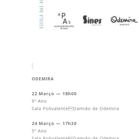
ODEMIRA
22 Março — 18h00
9º Ano
Sala PolivalenteDamião de Odemira
24 Março — 17h30
5º Ano
Sala PolivalenteDamião de Odemira